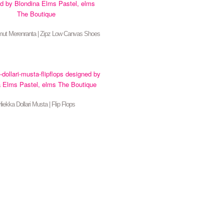
ut Merenranta | Zipz Low Canvas Shoes
iekka Dollari Musta | Flip Flops