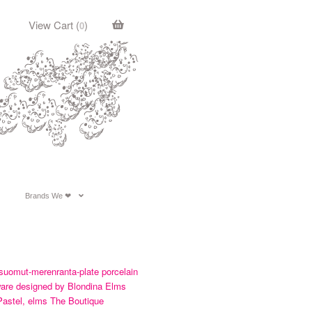
View Cart (
)
0
c
Brands We ❤