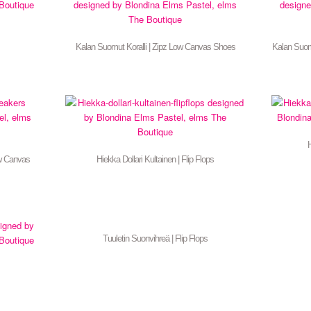
Kalan Suomut Koralli | Zipz Low Canvas Shoes
Kalan Suom
H
ow Canvas
Hiekka Dollari Kultainen | Flip Flops
Tuuletin Suonvihreä | Flip Flops