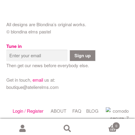
All designs are Blondina’s original works.
© blondina elms pastel
Tune in
Sign up
Then get our news before everybody else.
Get in touch,
email
us at:
boutique@atelierelms.com
Login / Register
ABOUT
FAQ
BLOG
0
Search